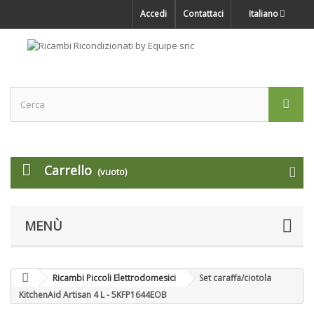
Accedi
Contattaci
Italiano
Carrello
(vuoto)
MENÙ
Ricambi Piccoli Elettrodomesici
Set caraffa/ciotola
KitchenAid Artisan 4 L - 5KFP1644EOB