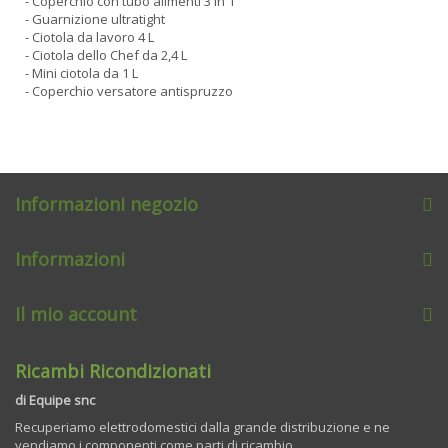
- Coperchio con tubo alimenti 3 in 1
- Guarnizione ultratight
- Ciotola da lavoro 4 L
- Ciotola dello Chef da 2,4 L
- Mini ciotola da 1 L
- Coperchio versatore antispruzzo
Informazioni negozio
Informazioni
Il mio account
Ricambi Ricondizionati
di Equipe snc
Recuperiamo elettrodomestici dalla grande distribuzione e ne
vendiamo i componenti come parti di ricambio.