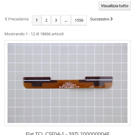
Visualizza tutto
Precedente
Successivo
1
2
3
...
1556
Mostrando 1 - 12 di 18666 articoli
Flat TCL CSF04-1 - 39TL200000004F