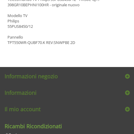
398GR10BEPHNI100HR - originale nuovo
Modello TV
Philips
55PUS8450/12
Pannello
TPT550WR-QUBF70.K REV:SNWPBE 2D
Informazioni negozio
Informazioni
Il mio account
Ricambi Ricondizionati