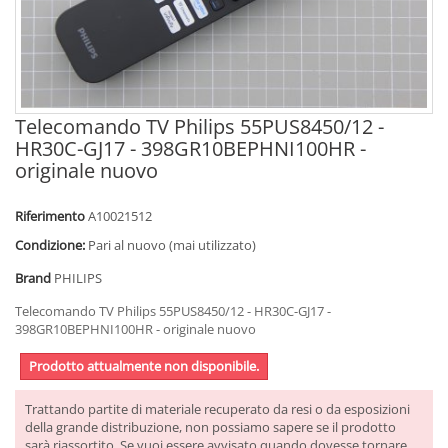
Telecomando TV Philips 55PUS8450/12 -
HR30C-GJ17 - 398GR10BEPHNI100HR -
originale nuovo
Riferimento
A10021512
Condizione:
Pari al nuovo (mai utilizzato)
Brand
PHILIPS
Telecomando TV Philips 55PUS8450/12 - HR30C-GJ17 -
398GR10BEPHNI100HR - originale nuovo
Prodotto attualmente non disponibile.
Trattando partite di materiale recuperato da resi o da esposizioni
della grande distribuzione, non possiamo sapere se il prodotto
sarà riassortito. Se vuoi essere avvisato quando dovesse tornare