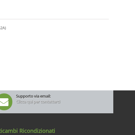
2A)
Supporto via email:
Clicca qui per contattarci
icambi Ricondizionati