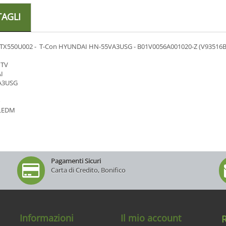
TAGLI
TX550U002 - T-Con HYUNDAI HN-55VA3USG - B01V0056A001020-Z (V93516B
 TV
I
A3USG
o
LEDM
Pagamenti Sicuri
Carta di Credito, Bonifico
Informazioni
Il mio account
R