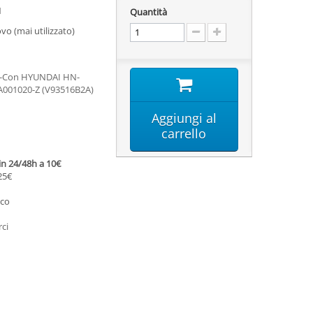
1
Quantità
ovo (mai utilizzato)
T-Con HYUNDAI HN-
001020-Z (V93516B2A)
Aggiungi al
carrello
 in 24/48h a 10€
 25€
ico
rci