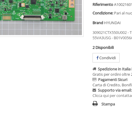
Riferimento
A1002160
Condizione:
Pari al nu
Brand
HYUNDAI
309021CTX550U002 - 
55VA3USG - B01V0056A
2
Disponibili
Condividi
Spedizione in Italia
Gratis per ordini oltre
Pagamenti Sicuri
Carta di Credito, Bonif
Supporto via email:
Clicca qui per contatta
Stampa