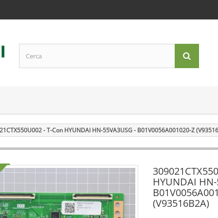
21CTX550U002 - T-Con HYUNDAI HN-55VA3USG - B01V0056A001020-Z (V9351
309021CTX550
HYUNDAI HN-
B01V0056A001
(V93516B2A)