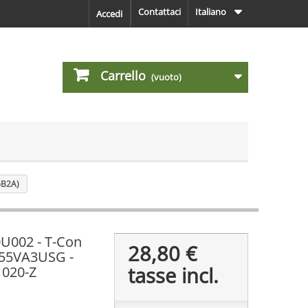
Contattaci
Italiano
Accedi
Carrello
(vuoto)
6B2A)
U002 - T-Con
28,80 €
55VA3USG -
tasse incl.
020-Z