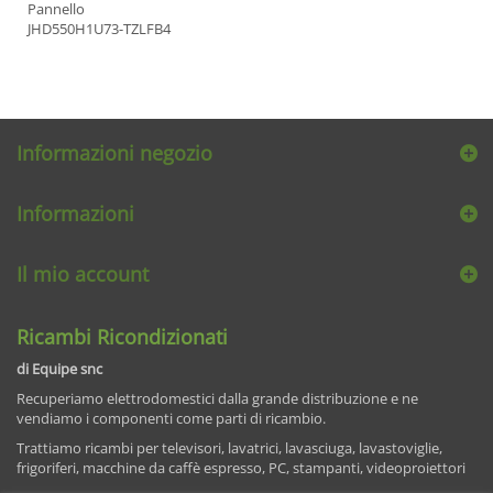
Pannello
JHD550H1U73-TZLFB4
Informazioni negozio
Informazioni
Il mio account
Ricambi Ricondizionati
di Equipe snc
Recuperiamo elettrodomestici dalla grande distribuzione e ne
vendiamo i componenti come parti di ricambio.
Trattiamo ricambi per televisori, lavatrici, lavasciuga, lavastoviglie,
frigoriferi, macchine da caffè espresso, PC, stampanti, videoproiettori