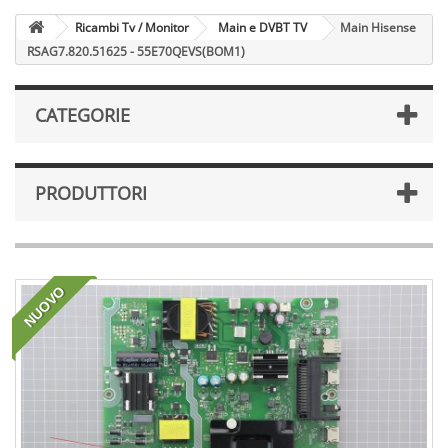
Ricambi Tv / Monitor
Main e DVBT TV
Main Hisense
RSAG7.820.51625 - 55E70QEVS(BOM1)
CATEGORIE
PRODUTTORI
NUOVO