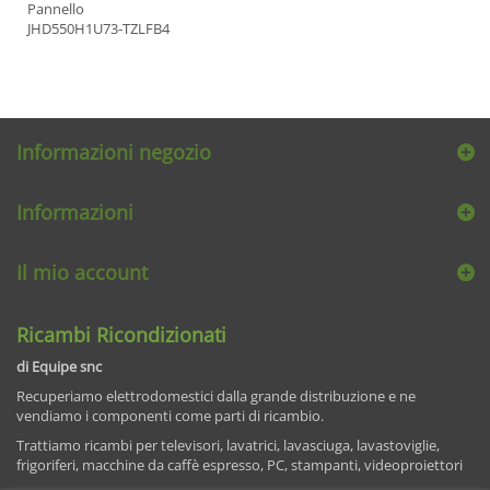
Pannello
JHD550H1U73-TZLFB4
Informazioni negozio
Informazioni
Il mio account
Ricambi Ricondizionati
di Equipe snc
Recuperiamo elettrodomestici dalla grande distribuzione e ne
vendiamo i componenti come parti di ricambio.
Trattiamo ricambi per televisori, lavatrici, lavasciuga, lavastoviglie,
frigoriferi, macchine da caffè espresso, PC, stampanti, videoproiettori