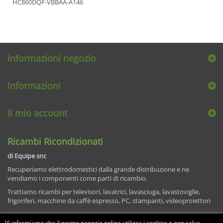
HC860DQF-VBBAA-A146
Informazioni negozio
Informazioni
Il mio account
Ricambi Ricondizionati
di Equipe snc
Recuperiamo elettrodomestici dalla grande distribuzione e ne
vendiamo i componenti come parti di ricambio.
Trattiamo ricambi per televisori, lavatrici, lavasciuga, lavastoviglie,
frigoriferi, macchine da caffè espresso, PC, stampanti, videoproiettori
Vi informiamo che il nostro negozio online utilizza i cookies e non salva