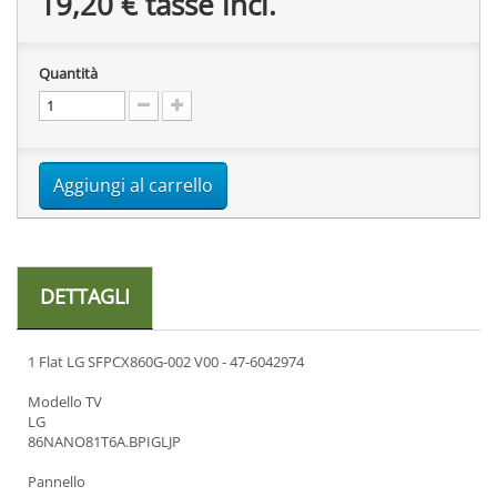
19,20 €
tasse incl.
Quantità
Aggiungi al carrello
DETTAGLI
1 Flat LG SFPCX860G-002 V00 - 47-6042974
Modello TV
LG
86NANO81T6A.BPIGLJP
Pannello