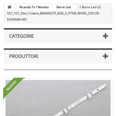
Ricambi Tv / Monitor
Barre Led
1 Barra Led LG
SSC_Y21_Slim_Trident_86NANO75_BOE_A_PTN8_REV00_220128 -
EAV65081401
CATEGORIE
PRODUTTORI
NUOVO