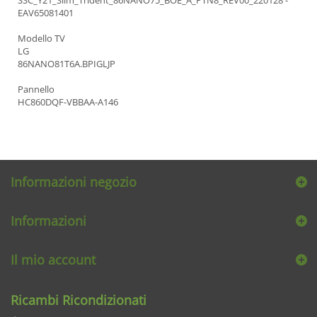
EAV65081401
Modello TV
LG
86NANO81T6A.BPIGLJP
Pannello
HC860DQF-VBBAA-A146
Informazioni negozio
Informazioni
Il mio account
Ricambi Ricondizionati