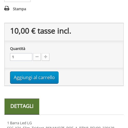
Stampa
10,00 €
tasse incl.
Quantità
Aggiungi al carrello
DETTAGLI
1 Barra Led LG
SSC_Y21_Slim_Trident_86NANO75_BOE_A_PTN8_REV00_220128 -