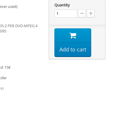
Quantity
ever used)
5-2 PER DVD-MPEG 4
095
Add to cart
st 15€
sfer
rci