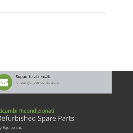
Supporto via email:
Clicca qui per contattarci
icambi Ricondizionati
Refurbished Spare Parts
y Equipe snc