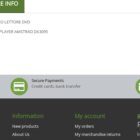
E INFO
O LETTORE DVD
PLAYER AMSTRAD DX3095
Secure Payments
Credit cards, bank transfer
Information
My account
R
New products
My orders
b
About Us
My merchandise returns