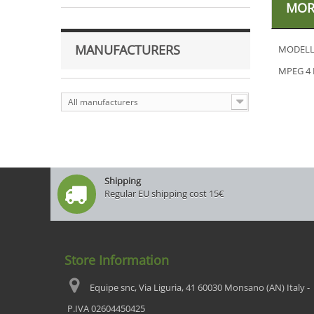
MOR
MANUFACTURERS
MODELL
MPEG 4 
All manufacturers
Shipping
Regular EU shipping cost 15€
Store Information
Equipe snc, Via Liguria, 41 60030 Monsano (AN) Italy -
P.IVA 02604450425