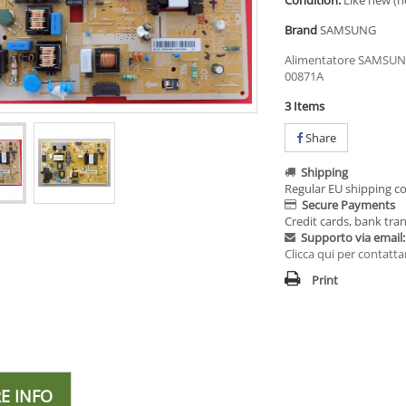
Condition:
Like new (n
Brand
SAMSUNG
Alimentatore SAMSUN
00871A
3
Items
Share
Shipping
Regular EU shipping co
Secure Payments
Credit cards, bank tran
Supporto via email:
Clicca qui per contatta
Print
E INFO