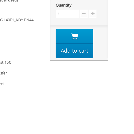
ever used)
Quantity
G L40E1_KDY BN44-
Add to cart
st 15€
sfer
rci