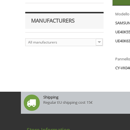
Modello
MANUFACTURERS
SAMSUN
UE40K5
UE40K6
All manufacturers
Pannell
CY-VK0
Shipping
Regular EU shipping cost 15€