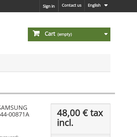
Contact us
English
Sign in
Cart
(empty)
e SAMSUNG
48,00 €
tax
44-00871A
incl.