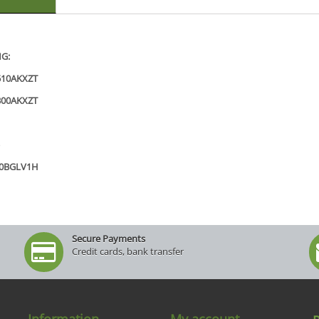
G:
510AKXZT
300AKXZT
o
40BGLV1H
Secure Payments
Credit cards, bank transfer