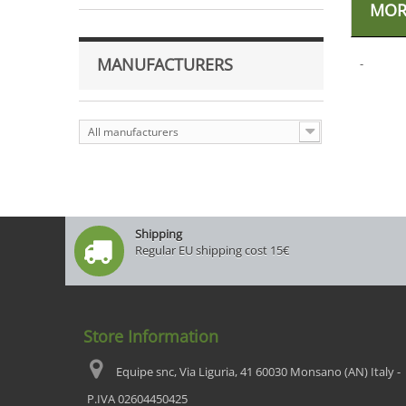
MOR
MANUFACTURERS
-
All manufacturers
Shipping
Regular EU shipping cost 15€
Store Information
Equipe snc, Via Liguria, 41 60030 Monsano (AN) Italy -
P.IVA 02604450425