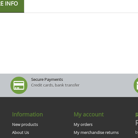
E INFO
Secure Payments
Credit cards, bank transfer
Information
My account
R
New products
My orders
b
About Us
My merchandise returns