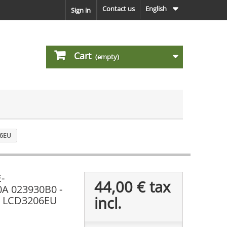
Contact us
English
Sign in
Cart
(empty)
06EU
-
44,00 €
tax
A 023930B0 -
incl.
e LCD3206EU