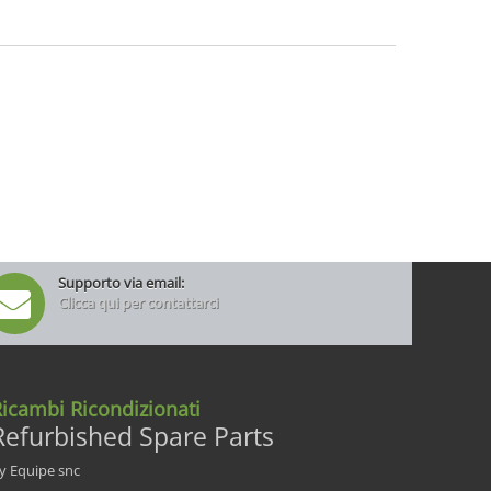
Supporto via email:
Clicca qui per contattarci
icambi Ricondizionati
Refurbished Spare Parts
y Equipe snc