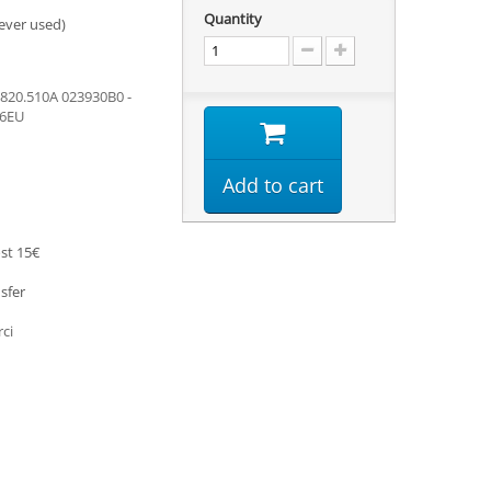
Quantity
ever used)
820.510A 023930B0 -
06EU
Add to cart
st 15€
sfer
rci