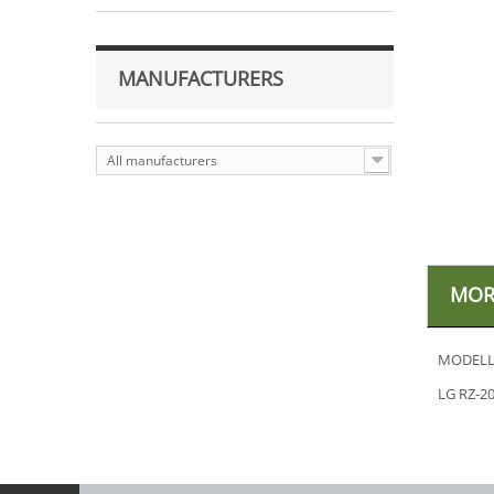
MANUFACTURERS
All manufacturers
MOR
MODELL
LG RZ-2