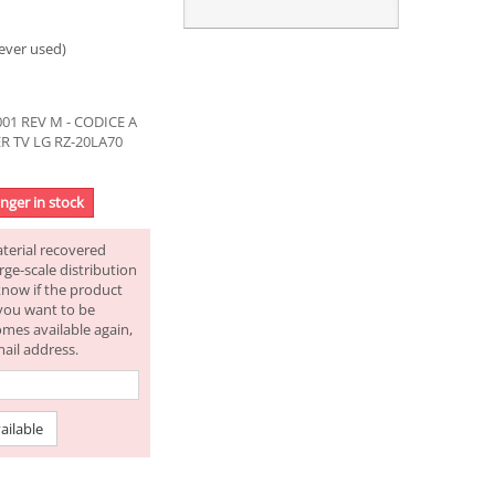
ever used)
01 REV M - CODICE A
R TV LG RZ-20LA70
onger in stock
aterial recovered
rge-scale distribution
know if the product
f you want to be
omes available again,
mail address.
ailable