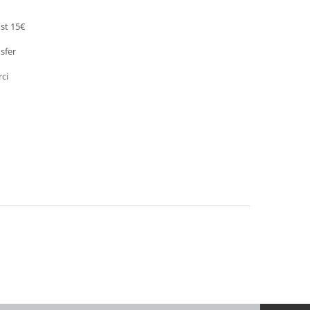
st 15€
sfer
rci