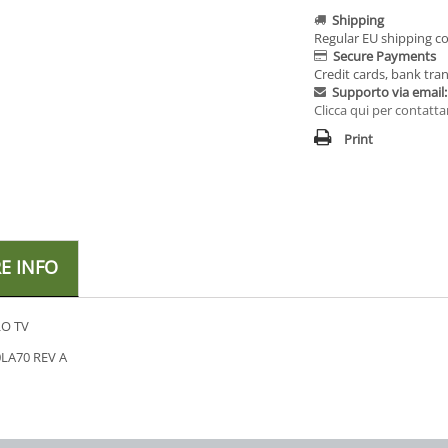
Shipping
Regular EU shipping co
Secure Payments
Credit cards, bank tran
Supporto via email:
Clicca qui per contatta
Print
E INFO
O TV
0LA70 REV A