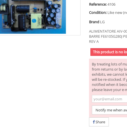
Reference:
4106
Condition:
Like new (n
Brand
LG
ALIMENTATORE AIV-00
BARRE FE6105G280J PE
REV A
This product is no l
By treating lots of m
from returns or by la
exhibits, we cannot 
will be re-stocked. I
notified when it bec
please leave your e-
Notify me when av
Share