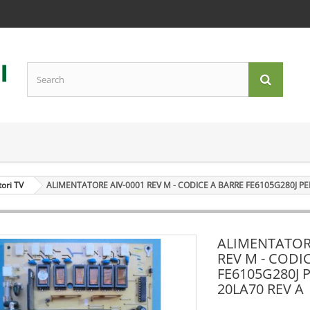
tori TV
ALIMENTATORE AIV-0001 REV M - CODICE A BARRE FE6105G280J PER
ALIMENTATORE
REV M - CODI
FE6105G280J P
20LA70 REV A