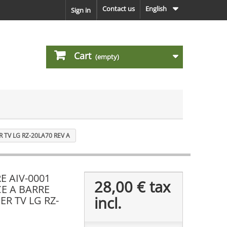
Contact us
English
Sign in
Cart
(empty)
 TV LG RZ-20LA70 REV A
 AIV-0001
28,00 €
tax
CE A BARRE
incl.
ER TV LG RZ-