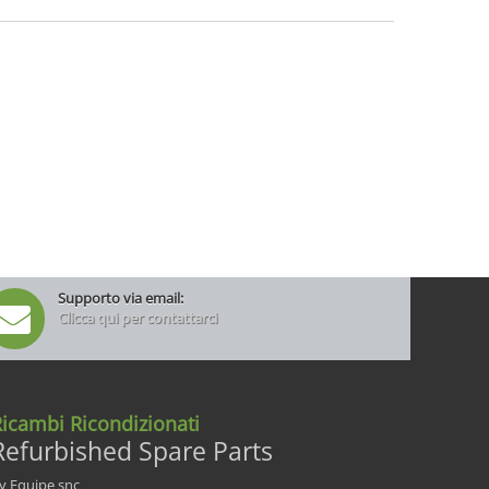
Supporto via email:
Clicca qui per contattarci
icambi Ricondizionati
Refurbished Spare Parts
y Equipe snc