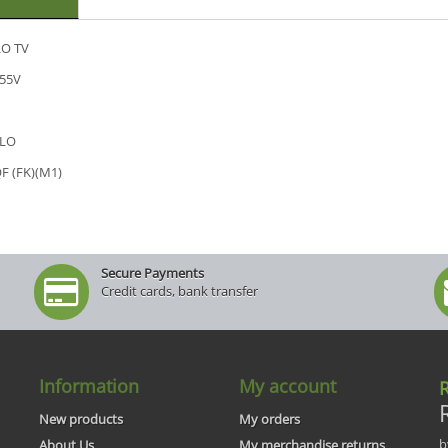
O TV
955V
LO
F (FK)(M1)
Secure Payments
Credit cards, bank transfer
Information
My account
R
New products
My orders
b
About Us
My merchandise returns