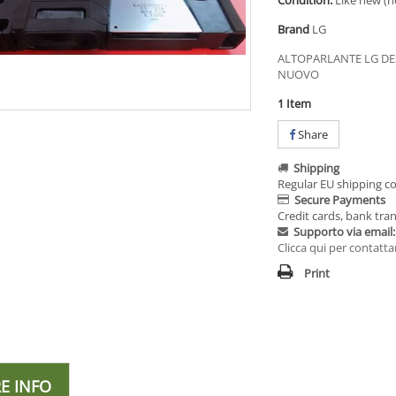
Condition:
Like new (n
Brand
LG
ALTOPARLANTE LG DE
NUOVO
1
Item
Share
Shipping
Regular EU shipping co
Secure Payments
Credit cards, bank tran
Supporto via email:
Clicca qui per contatta
Print
E INFO