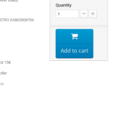
ever used)
Quantity
STRO EAB63908706
Add to cart
st 15€
sfer
rci