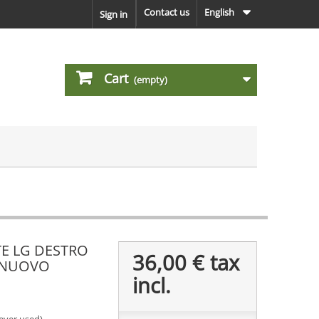
Contact us
English
Sign in
Cart
(empty)
E LG DESTRO
36,00 €
tax
 NUOVO
incl.