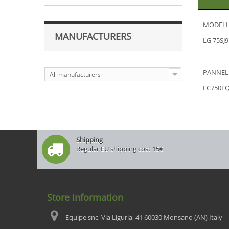
MODELL
MANUFACTURERS
LG 75SJ
PANNEL
All manufacturers
LC750EQ
Shipping
Regular EU shipping cost 15€
Store Information
Equipe snc, Via Liguria, 41 60030 Monsano (AN) Italy -