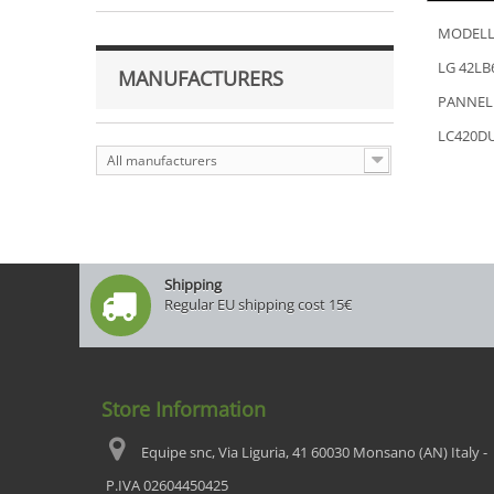
MODELL
LG 42LB
MANUFACTURERS
PANNEL
LC420DU
All manufacturers
Shipping
Regular EU shipping cost 15€
Store Information
Equipe snc, Via Liguria, 41 60030 Monsano (AN) Italy -
P.IVA 02604450425