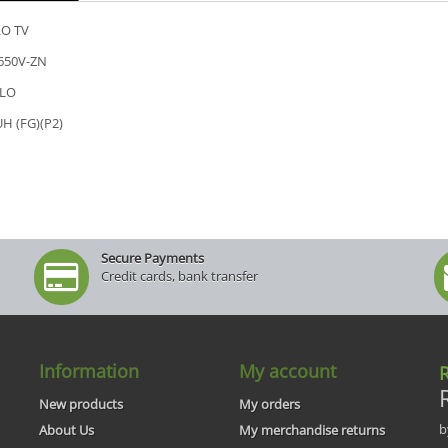
O TV
650V-ZN
LO
H (FG)(P2)
Secure Payments
Credit cards, bank transfer
Information
My account
R
New products
My orders
b
About Us
My merchandise returns