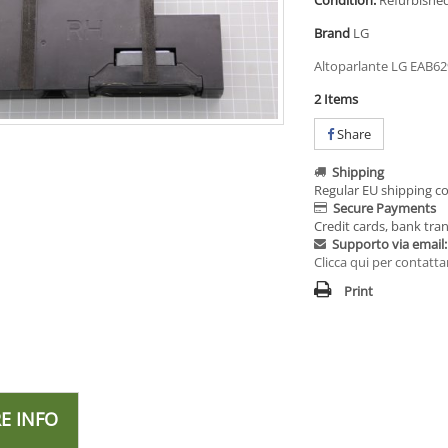
Condition:
Refurbished 
Brand
LG
Altoparlante LG EAB6
2
Items
Share
Shipping
Regular EU shipping co
Secure Payments
Credit cards, bank tran
Supporto via email:
Clicca qui per contatta
Print
E INFO