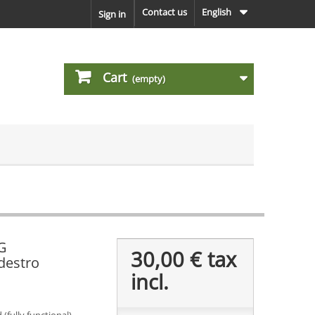
Contact us
English
Sign in
Cart
(empty)
LG
30,00 €
tax
destro
incl.