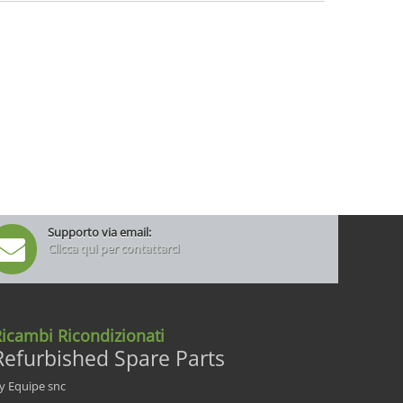
Supporto via email:
Clicca qui per contattarci
icambi Ricondizionati
Refurbished Spare Parts
y Equipe snc