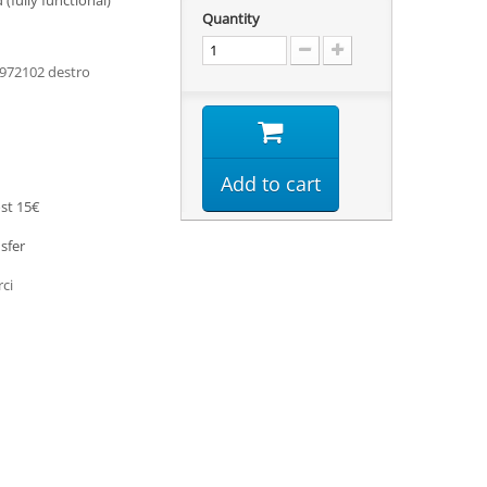
(fully functional)
Quantity
2972102 destro
Add to cart
st 15€
sfer
rci